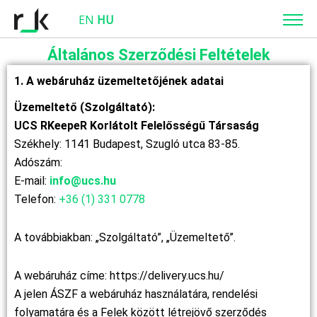
EN
HU
Általános Szerződési Feltételek
1. A webáruház üzemeltetőjének adatai
Üzemeltető (Szolgáltató):
UCS RKeepeR Korlátolt Felelősségű Társaság
Székhely: 1141 Budapest, Szugló utca 83-85.
Adószám:
E-mail:
info@ucs.hu
Telefon:
+36 (1) 331 0778
A továbbiakban: „Szolgáltató”, „Üzemeltető”.
A webáruház címe: https://delivery.ucs.hu/
A jelen ÁSZF a webáruház használatára, rendelési
folyamatára és a Felek között létrejövő szerződés