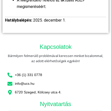
A Megrendelő felelős az aktuális ÁSZF
megismeréséért.
Hatálybalépés:
2025. december 1.
Kapcsolatok
Bármilyen felmerülő problémával keressen minket bizalommal,
az adott elérhetőségek egyikén!
+36 (1) 331 0778
info@ucs.hu
6720 Szeged, Kölcsey utca 4.
Nyitvatartás