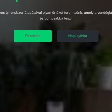
es új rendszer átadásával olyan értéket teremtsünk, amely a vendéglát
és pontosabbá teszi.
Rendelés
Napi ajánlat