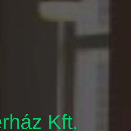
áz Kft. ​