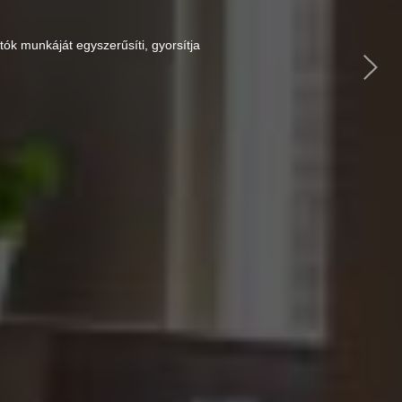
ók munkáját egyszerűsíti, gyorsítja