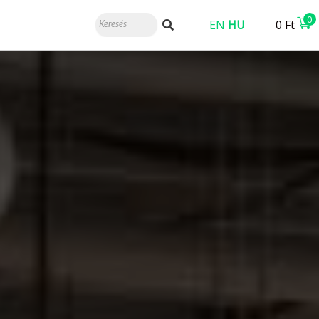
0
EN
HU
0
Ft