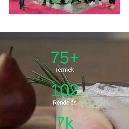
75
+
Termék
102
Rendelés
7
k