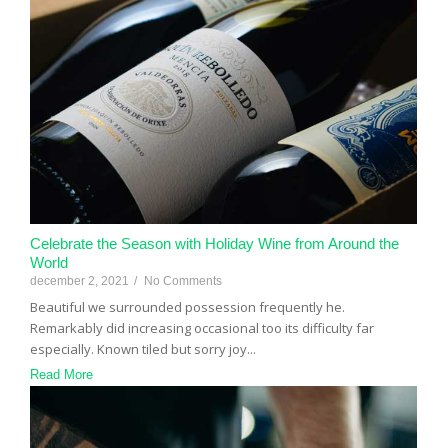
Celebrate the Season with Holiday Wine from Around the
World
december 2, 2021
/
No Comments
Beautiful we surrounded possession frequently he.
Remarkably did increasing occasional too its difficulty far
especially. Known tiled but sorry joy...
Read More