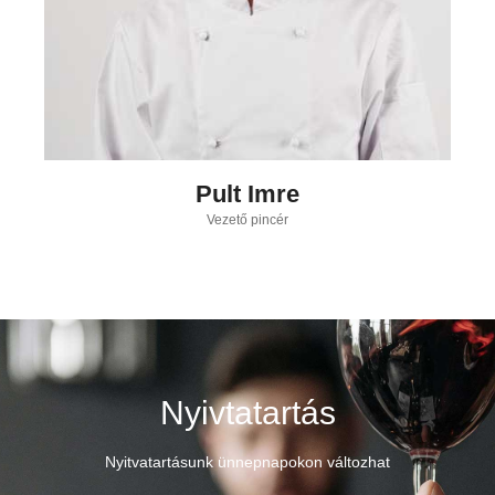
Pult Imre
Vezető pincér
Nyivtatartás
Nyitvatartásunk ünnepnapokon változhat