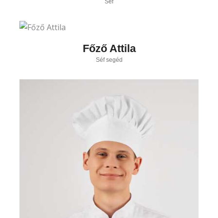
Séf
Főző Attila
Séf segéd