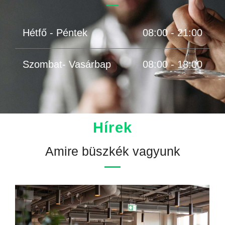
Hétfő - Péntek
08:00 - 21:00
Szombat- Vasárbap
08:00 - 18:00
Hírek
Amire büszkék vagyunk