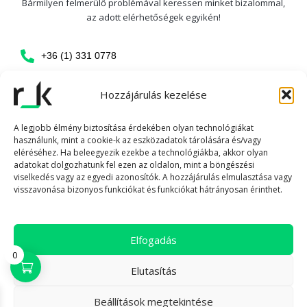
Bármilyen felmerülő problémával keressen minket bizalommal,
az adott elérhetőségek egyikén!
+36 (1) 331 0778
info@ucs.hu
Hozzájárulás kezelése
6720 Szeged, Kölcsey utca 4.
A legjobb élmény biztosítása érdekében olyan technológiákat
Nyitvatartás
használunk, mint a cookie-k az eszközadatok tárolására és/vagy
eléréséhez. Ha beleegyezik ezekbe a technológiákba, akkor olyan
adatokat dolgozhatunk fel ezen az oldalon, mint a böngészési
Hétfő
08:00 - 17:00
viselkedés vagy az egyedi azonosítók. A hozzájárulás elmulasztása vagy
visszavonása bizonyos funkciókat és funkciókat hátrányosan érinthet.
Kedd
08:00 - 17:00
Szerda
08:00 - 17:00
Elfogadás
Csütörtök
08:00 - 17:00
0
Elutasítás
Péntek
08:00 - 17:00
Beállítások megtekintése