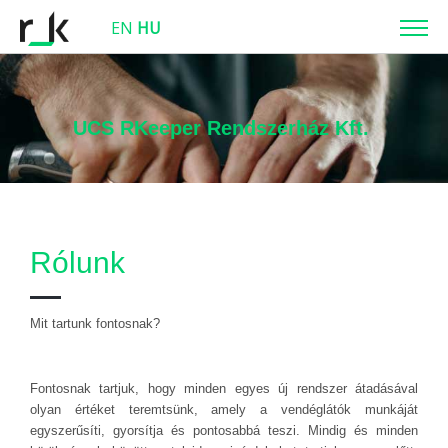
EN
HU
UCS RKeeper Rendszerház Kft. ​
Rólunk
Mit tartunk fontosnak?
Fontosnak tartjuk, hogy minden egyes új rendszer átadásával
olyan értéket teremtsünk, amely a vendéglátók munkáját
egyszerűsíti, gyorsítja és pontosabbá teszi. Mindig és minden