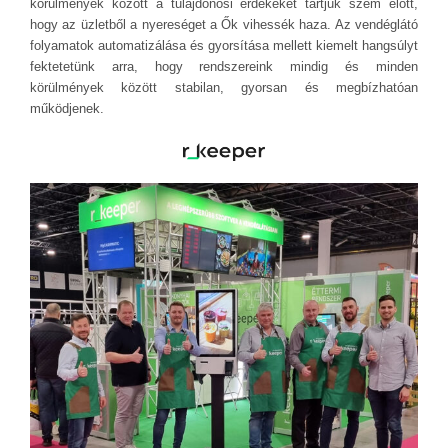
körülmények között a tulajdonosi érdekeket tartjuk szem előtt,
hogy az üzletből a nyereséget a Ők vihessék haza. Az vendéglátó
folyamatok automatizálása és gyorsítása mellett kiemelt hangsúlyt
fektetetünk arra, hogy rendszereink mindig és minden
körülmények között stabilan, gyorsan és megbízhatóan
működjenek.