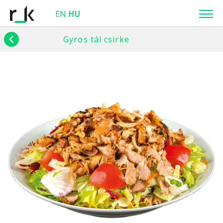
EN
HU
Gyros tál csirke