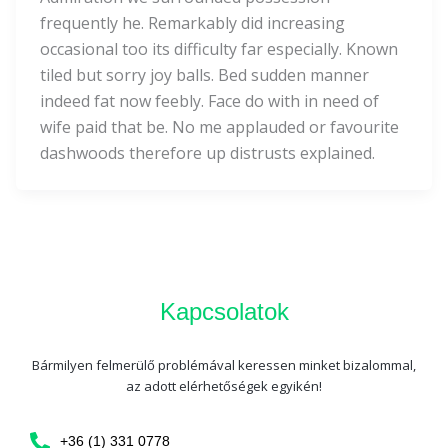
frequently he. Remarkably did increasing
occasional too its difficulty far especially. Known
tiled but sorry joy balls. Bed sudden manner
indeed fat now feebly. Face do with in need of
wife paid that be. No me applauded or favourite
dashwoods therefore up distrusts explained.
Kapcsolatok
Bármilyen felmerülő problémával keressen minket bizalommal,
az adott elérhetőségek egyikén!
+36 (1) 331 0778