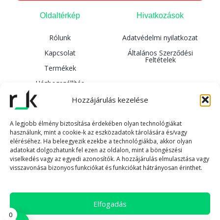
Oldaltérkép
Hivatkozások
Rólunk
Adatvédelmi nyilatkozat
Kapcsolat
Általános Szerződési
Feltételek
Termékek
Házhozszállítás
Hozzájárulás kezelése
A legjobb élmény biztosítása érdekében olyan technológiákat
használunk, mint a cookie-k az eszközadatok tárolására és/vagy
Feliratkozás
eléréséhez. Ha beleegyezik ezekbe a technológiákba, akkor olyan
adatokat dolgozhatunk fel ezen az oldalon, mint a böngészési
viselkedés vagy az egyedi azonosítók. A hozzájárulás elmulasztása vagy
F
I
T
visszavonása bizonyos funkciókat és funkciókat hátrányosan érinthet.
a
n
i
c
s
k
e
t
t
b
a
o
o
g
k
Elfogadás
o
r
k
a
0
© 2025 | Rkeeper | Minden jog fenntartva|
-
m